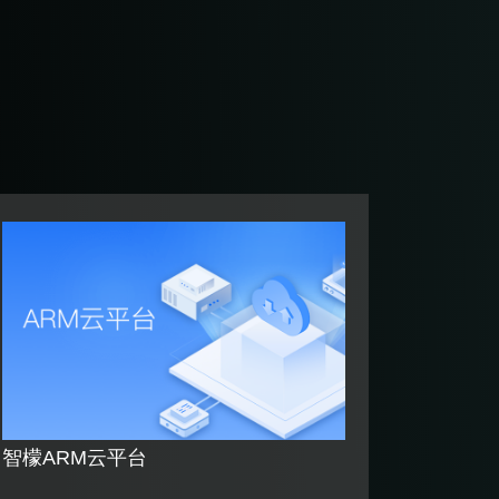
智檬ARM云平台
智檬互