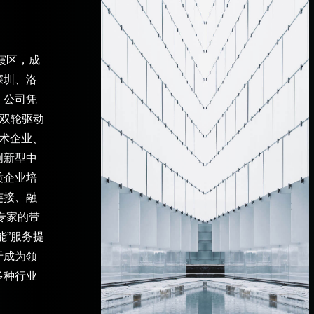
霞区，成
深圳、洛
。公司凭
”双轮驱动
术企业、
创新型中
质企业培
连接、融
专家的带
能”服务提
于成为领
多种行业
。